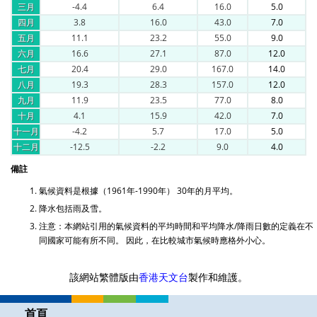
三月
-4.4
6.4
16.0
5.0
四月
3.8
16.0
43.0
7.0
五月
11.1
23.2
55.0
9.0
六月
16.6
27.1
87.0
12.0
七月
20.4
29.0
167.0
14.0
八月
19.3
28.3
157.0
12.0
九月
11.9
23.5
77.0
8.0
十月
4.1
15.9
42.0
7.0
十一月
-4.2
5.7
17.0
5.0
十二月
-12.5
-2.2
9.0
4.0
備註
氣候資料是根據（1961年-1990年） 30年的月平均。
降水包括雨及雪。
注意：本網站引用的氣候資料的平均時間和平均降水/降雨日數的定義在不
同國家可能有所不同。 因此，在比較城市氣候時應格外小心。
該網站繁體版由
香港天文台
製作和維護。
首頁