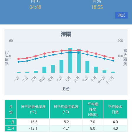
日出
日落
04:48
18:55
測試
瀋陽
60
200
降水 (毫米)
溫度 (°C)
0
100
一月
四月
七月
十月
三月
六月
九月
十二月
二月
五月
八月
十一月
月份
平均總
月
日平均最低溫度
日平均最高氣溫
平均降水
降水
份
(°C)
(°C)
日數
(毫米)
一月
-16.6
-5.2
7.0
4.0
二月
-13.1
-1.7
8.0
4.0