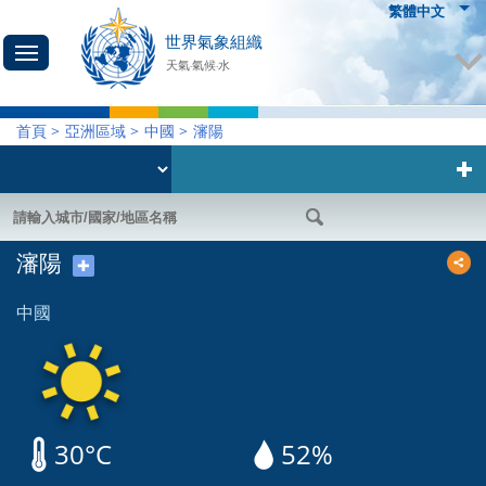
繁體中文
世界氣象組織
天氣·氣候·水
首頁
>
亞洲區域
>
中國
>
瀋陽
瀋陽
✚
中國
30°C
52%