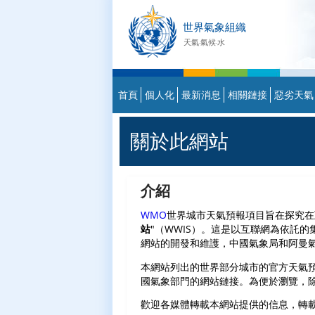
世界氣象組織
天氣·氣候·水
首頁
個人化
最新消息
相關鏈接
惡劣天氣
關於此網站
介紹
WMO
世界城市天氣預報項目旨在探究在
站
"（WWIS）。這是以互聯網為依託的
網站的開發和維護，中國氣象局和阿曼
本網站列出的世界部分城市的官方天氣預
國氣象部門的網站鏈接。為便於瀏覽，
歡迎各媒體轉載本網站提供的信息，轉