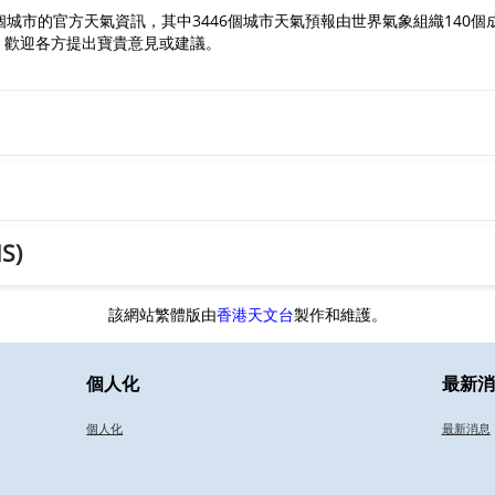
5個城市的官方天氣資訊，其中3446個城市天氣預報由世界氣象組織140個
容，歡迎各方提出寶貴意見或建議。
S)
該網站繁體版由
香港天文台
製作和維護。
個人化
最新消
個人化
最新消息