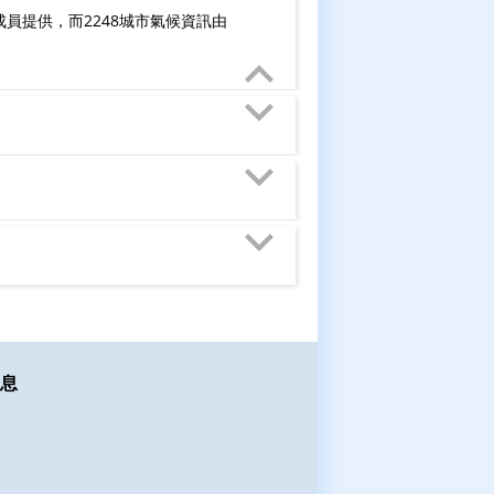
成員提供，而2248城市氣候資訊由
息