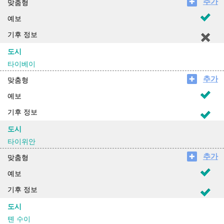
추가
✚
맞춤형
예보
기후 정보
도시
타이베이
추가
✚
맞춤형
예보
기후 정보
도시
타이위안
추가
✚
맞춤형
예보
기후 정보
도시
톈 수이