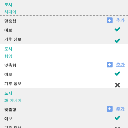
도시
허페이
추가
✚
맞춤형
예보
기후 정보
도시
헝양
추가
✚
맞춤형
예보
기후 정보
도시
화 이베이
추가
✚
맞춤형
예보
기후 정보