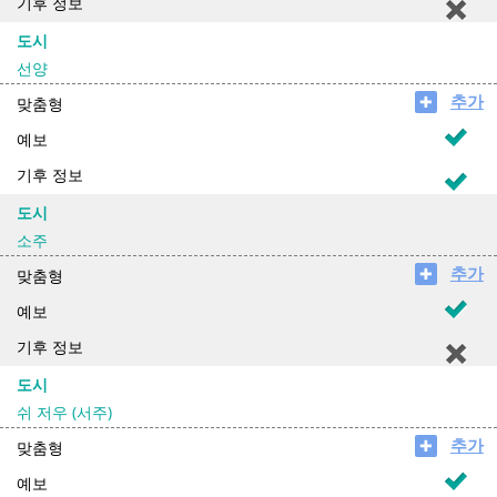
기후 정보
도시
선양
추가
✚
맞춤형
예보
기후 정보
도시
소주
추가
✚
맞춤형
예보
기후 정보
도시
쉬 저우 (서주)
추가
✚
맞춤형
예보