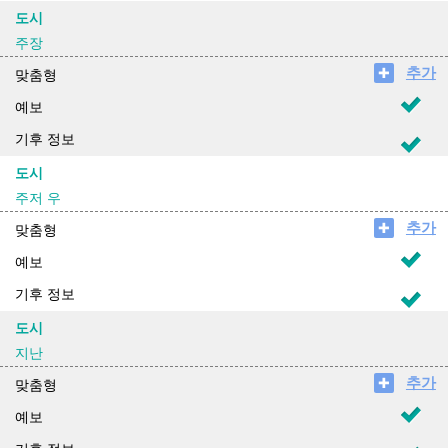
도시
주장
추가
✚
맞춤형
예보
기후 정보
도시
주저 우
추가
✚
맞춤형
예보
기후 정보
도시
지난
추가
✚
맞춤형
예보