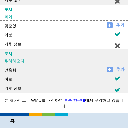
도시
화이
추가
✚
맞춤형
예보
기후 정보
도시
후허하오터
추가
✚
맞춤형
예보
기후 정보
본 웹사이트는 WMO를 대신하여
홍콩 천문대
에서 운영하고 있습니
다.
홈