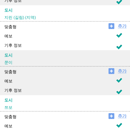
기후 정보
도시
지린 (길림) (지역)
추가
✚
맞춤형
예보
기후 정보
도시
쭌이
추가
✚
맞춤형
예보
기후 정보
도시
쯔보
추가
✚
맞춤형
예보