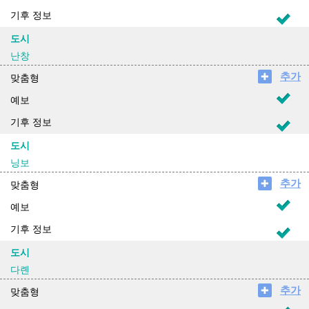
기후 정보
도시
난창
추가
✚
맞춤형
예보
기후 정보
도시
닝보
추가
✚
맞춤형
예보
기후 정보
도시
다롄
추가
✚
맞춤형