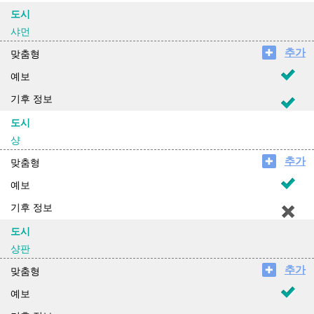
도시
샤먼
추가
✚
맞춤형
예보
기후 정보
도시
샹
추가
✚
맞춤형
예보
기후 정보
도시
샹판
추가
✚
맞춤형
예보