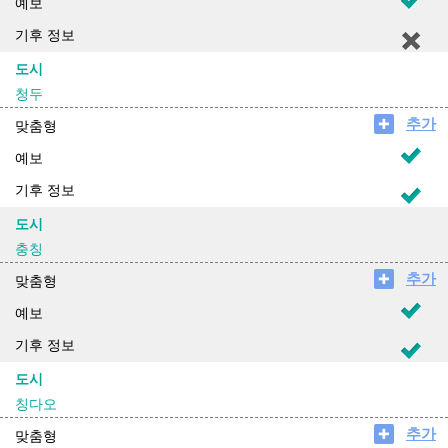
예보
기후 정보
도시
청두
추가
✚
맞춤형
예보
기후 정보
도시
충칭
추가
✚
맞춤형
예보
기후 정보
도시
칭다오
추가
✚
맞춤형