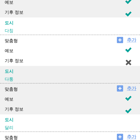
예보
기후 정보
도시
다칭
추가
✚
맞춤형
예보
기후 정보
도시
다퉁
추가
✚
맞춤형
예보
기후 정보
도시
달리
추가
✚
맞춤형