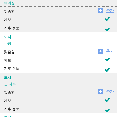
베이징
추가
✚
맞춤형
예보
기후 정보
도시
사평
추가
✚
맞춤형
예보
기후 정보
도시
산 터우
추가
✚
맞춤형
예보
기후 정보