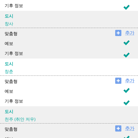
기후 정보
도시
창사
추가
✚
맞춤형
예보
기후 정보
도시
창춘
추가
✚
맞춤형
예보
기후 정보
도시
천주 (취안 저우)
추가
✚
맞춤형