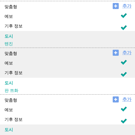
추가
✚
맞춤형
예보
기후 정보
도시
톈진
추가
✚
맞춤형
예보
기후 정보
도시
판 쯔화
추가
✚
맞춤형
예보
기후 정보
도시