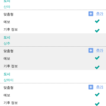
도시
산야
추가
✚
맞춤형
예보
기후 정보
도시
상추
추가
✚
맞춤형
예보
기후 정보
도시
상하이
추가
✚
맞춤형
예보
기후 정보