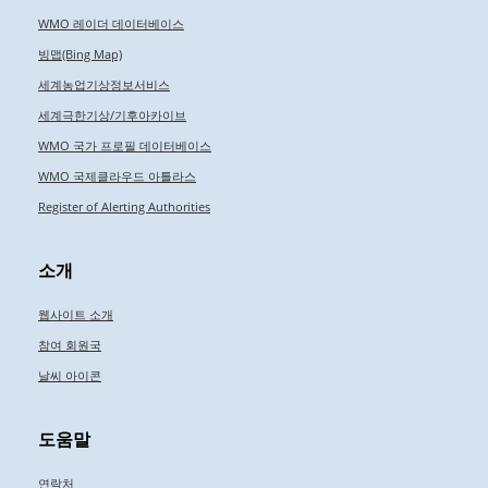
WMO 레이더 데이터베이스
빙맵(Bing Map)
세계농업기상정보서비스
세계극한기상/기후아카이브
WMO 국가 프로필 데이터베이스
WMO 국제클라우드 아틀라스
Register of Alerting Authorities
소개
웹사이트 소개
참여 회원국
날씨 아이콘
도움말
연락처