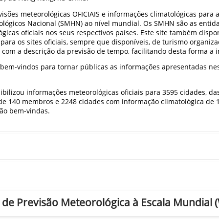
visões meteorológicas OFICIAIS e informações climatológicas para a
rológicos Nacional (SMHN) ao nível mundial. Os SMHN são as entid
cas oficiais nos seus respectivos países. Este site também disponi
 para os sites oficiais, sempre que disponíveis, de turismo organiza
om a descrição da previsão de tempo, facilitando desta forma a i
bem-vindos para tornar públicas as informações apresentadas neste
ibilizou informações meteorológicas oficiais para 3595 cidades, d
o de 140 membros e 2248 cidades com informação climatológica de
rão bem-vindas.
ço de Previsão Meteorológica à Escala Mundial 