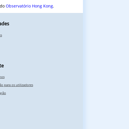
 do
Observatório Hong Kong
.
ades
es
te
nos
o para os utilizadores
ação