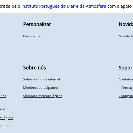
orada pelo
Instituto Português do Mar e da Atmosfera
com o apoio
Personalizar
Novid
Personalizar
Novidad
Sobre nós
Supor
Sobre o sítio de internet
Contate-
Membros participantes
Informaçã
ones
Símbolos meteorológicos
Configur
 OMM
ológicas
 Mundial