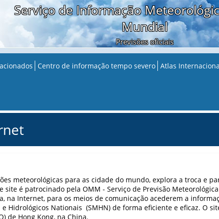
Serviço de Informação Meteorológic
Mundial
Previsões oficiais
lacionados
Centro de informação tempo severo
Atlas Internacio
rnet
ões meteorológicas para as cidade do mundo, explora a troca e pa
te site é patrocinado pela OMM - Serviço de Previsão Meteorológica
a, na Internet, para os meios de comunicação acederem a informa
 e Hidrológicos Nationais (SMHN) de forma eficiente e eficaz. O s
O) de Hong Kong, na China.