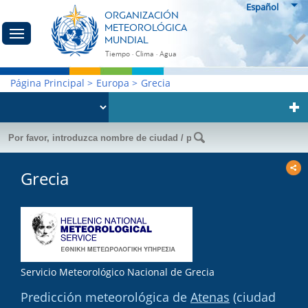
Español
ORGANIZACIÓN
METEOROLÓGICA
MUNDIAL
Tiempo · Clima · Agua
Página Principal
>
Europa
>
Grecia
Grecia
Servicio Meteorológico Nacional de Grecia
Predicción meteorológica de
Atenas
(ciudad